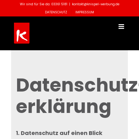
Zum
Wir sind für Sie da: 03361 5181
|
kontakt@knispel-werbung.de
Inhalt
DATENSCHUTZ
IMPRESSUM
springen
Datenschutz
erklärung
1. Datenschutz auf einen Blick